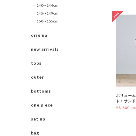
140〜144cm
145〜149cm
150〜155cm
original
new arrivals
tops
outer
bottoms
ボリューム
ト / サンド
one piece
¥8,800
(5
set up
bag