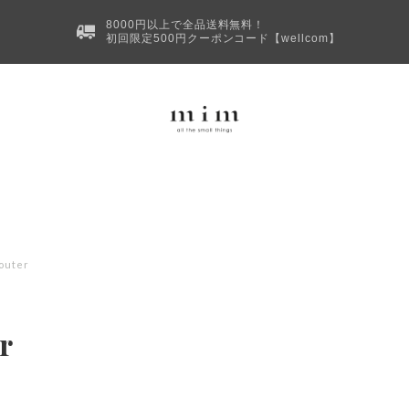
8000円以上で全品送料無料！
初回限定500円クーポンコード【wellcom】
outer
r